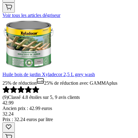
Voir tous les articles dégriseur
Huile bois de jardin Xyladecor 2,5 L grey wash
25% de réduction
25% de réduction
avec GAMMAplus
(
9
)
Classé 4.8 étoiles sur 5, 9 avis clients
42.99
Ancien prix : 42.99 euros
32
.
24
Prix : 32.24 euros par litre