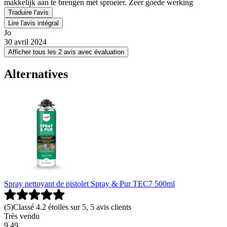
makkelijk aan te brengen met sproeier. Zeer goede werking
Traduire l'avis
Lire l'avis intégral
Jo
30 avril 2024
Afficher tous les 2 avis avec évaluation
Alternatives
Spray nettoyant de pistolet Spray & Pur TEC7 500ml
(
5
)
Classé 4.2 étoiles sur 5, 5 avis clients
Très vendu
9
.
49