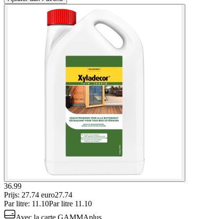
36.99
Prijs: 27.74 euro
27
.
74
Par
litre
:
11.10
Par
litre
11.10
Avec la carte GAMMAplus