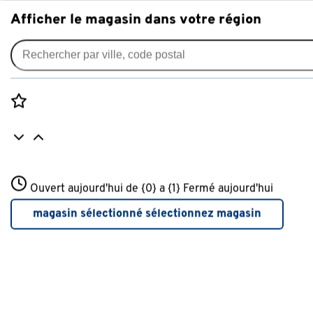
Afficher le magasin dans votre région
Accessoires barbecue
Filtres appliqués:
supprimer filtres
Rozenstraat 3
Ouvert aujourd'hui de {0} a {1}
Type
Plaque de four
Fermé aujourd'hui
3772JH Amersfoort
+31 01234567
magasin sélectionné
sélectionnez magasin
Plus d'infos sur ce magasin
Type
Spatule
(8)