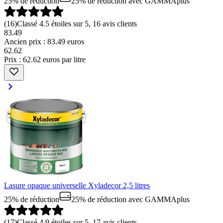
25% de réduction
25% de réduction
avec GAMMAplus
(
16
)
Classé 4.5 étoiles sur 5, 16 avis clients
83.49
Ancien prix : 83.49 euros
62
.
62
Prix : 62.62 euros par litre
Lasure opaque universelle Xyladecor 2,5 litres
25% de réduction
25% de réduction
avec GAMMAplus
(
17
)
Classé 4.9 étoiles sur 5, 17 avis clients