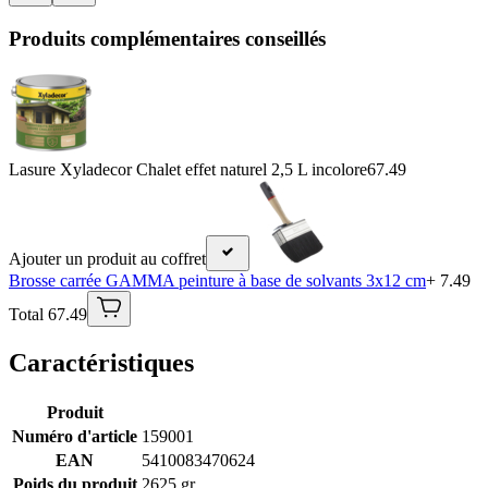
Produits complémentaires conseillés
Lasure Xyladecor Chalet effet naturel 2,5 L incolore
67.49
Ajouter un produit au coffret
Brosse carrée GAMMA peinture à base de solvants 3x12 cm
+ 7.49
Total 67.49
Caractéristiques
Produit
Numéro d'article
159001
EAN
5410083470624
Poids du produit
2625 gr