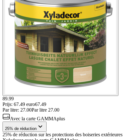
89.99
Prijs: 67.49 euro
67
.
49
Par
litre
:
27.00
Par
litre
27.00
Avec la carte GAMMAplus
25% de réduction
25% de réduction sur les protections des boiseries extérieures