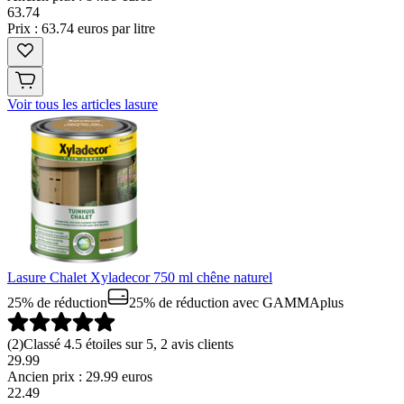
63
.
74
Prix : 63.74 euros par litre
Voir tous les articles lasure
Lasure Chalet Xyladecor 750 ml chêne naturel
25% de réduction
25% de réduction
avec GAMMAplus
(
2
)
Classé 4.5 étoiles sur 5, 2 avis clients
29.99
Ancien prix : 29.99 euros
22
.
49