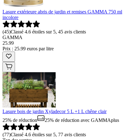
Lasure extérieure abris de jardin et remises GAMMA 750 ml
incolore
(
45
)
Classé 4.6 étoiles sur 5, 45 avis clients
GAMMA
25
.
99
Prix : 25.99 euros par litre
Lasure bois de jardin Xyladecor 5 L +1 L chêne clair
25% de réduction
25% de réduction
avec GAMMAplus
(
77
)
Classé 4.6 étoiles sur 5, 77 avis clients