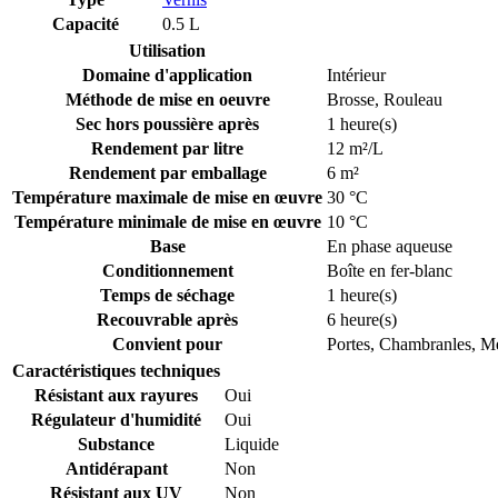
Capacité
0.5 L
Utilisation
Domaine d'application
Intérieur
Méthode de mise en oeuvre
Brosse
,
Rouleau
Sec hors poussière après
1 heure(s)
Rendement par litre
12 m²/L
Rendement par emballage
6 m²
Température maximale de mise en œuvre
30 °C
Température minimale de mise en œuvre
10 °C
Base
En phase aqueuse
Conditionnement
Boîte en fer-blanc
Temps de séchage
1 heure(s)
Recouvrable après
6 heure(s)
Convient pour
Portes
,
Chambranles
,
Me
Caractéristiques techniques
Résistant aux rayures
Oui
Régulateur d'humidité
Oui
Substance
Liquide
Antidérapant
Non
Résistant aux UV
Non