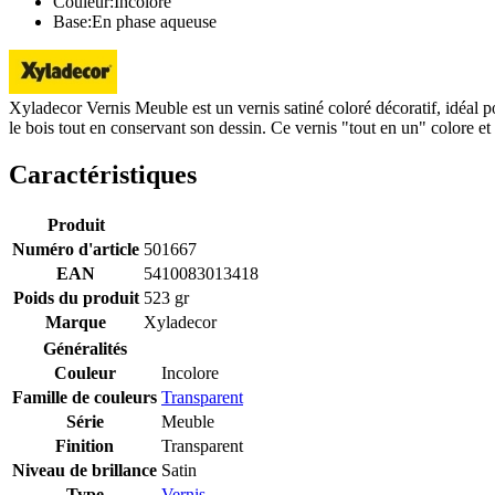
Couleur:Incolore
Base:En phase aqueuse
Xyladecor Vernis Meuble est un vernis satiné coloré décoratif, idéal pou
le bois tout en conservant son dessin. Ce vernis "tout en un" colore et
Caractéristiques
Produit
Numéro d'article
501667
EAN
5410083013418
Poids du produit
523 gr
Marque
Xyladecor
Généralités
Couleur
Incolore
Famille de couleurs
Transparent
Série
Meuble
Finition
Transparent
Niveau de brillance
Satin
Type
Vernis