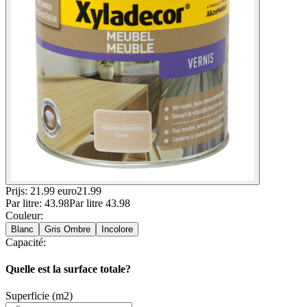
Prijs: 21.99 euro
21
.
99
Par
litre
:
43.98
Par
litre
43.98
Couleur
:
Blanc
Gris Ombre
Incolore
Capacité
:
Quelle est la surface totale?
Superficie (m2)