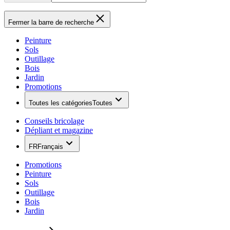
Fermer la barre de recherche
Peinture
Sols
Outillage
Bois
Jardin
Promotions
Toutes les catégories
Toutes
Conseils bricolage
Dépliant et magazine
FR
Français
Promotions
Peinture
Sols
Outillage
Bois
Jardin