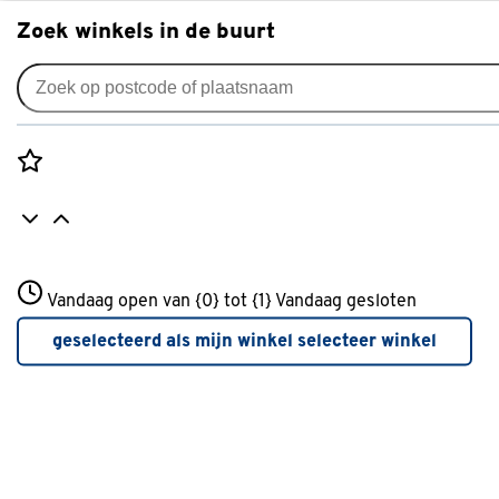
Zoek winkels in de buurt
Veilleuses
Rozenstraat 3
Veilleuses
Vandaag open van {0} tot {1}
Vandaag gesloten
3772JH Amersfoort
+31 01234567
geselecteerd als mijn winkel
selecteer winkel
Filter
Meer over deze winkel