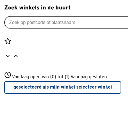
Zoek winkels in de buurt
Alles voor je tuin
Rozenstraat 3
Vandaag open van {0} tot {1}
Vandaag gesloten
3772JH Amersfoort
+31 01234567
geselecteerd als mijn winkel
selecteer winkel
Meer over deze winkel
inspiratie
Tuinonderhoud in juli: Hoe zorg ik
in juli voor de tuin?