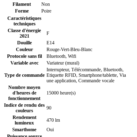
Filament
Non
Forme
Poire
Caractéristiques
techniques
Classe d'énergie
F
2021
Douille
E14
Couleur
Rouge-Vert-Bleu-Blanc
Protocole sans fil
Bluetooth
,
Wifi
Variable avec
Variateur (mural)
Interrupteur
,
Télécommande
,
Bluetooth
,
Type de commande
Etiquette RFID
,
Smartphone/tablette
,
Via
une application
,
Commande vocale
Nombre moyen
d'heures de
15000 heure(s)
fonctionnement
Indice de rendu des
90
couleurs
Rendement
470 lm
lumineux
Smarthome
Oui
Puissance source