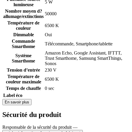
5 W
lumineuse
Nombre moyen d?
50000
allumage/extinctions
Température de
6500 K
couleur
Dimmable
Oui
Commande
Télécommande
,
Smartphone/tablette
Smarthome
Amazon Echo
,
Google Assistant
,
IFTTT
,
Système
Trust Smarthome
,
Samsung SmartThings
,
Smarthome
Sonos
Tension d’entrée
230 V
Température de
6500 K
couleur maximale
Temps de chauffe
0 sec
Label éco
En savoir plus
Sécurité du produit
Responsable de la sécurité du produit —