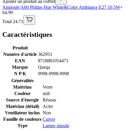
Ajouter un produit au coffret
Ampoule A60 Philips Hue White&Color Ambiance E27 10,5W
+
64.99
Total 24.71
Caractéristiques
Produit
Numéro d'article
362953
EAN
8718881054471
Marque
Qazqa
N P K
9998-9998-9998
Généralités
Matériau
Verre
Couleur
null
Source d'énergie
Réseau
Matériau (détail)
Acier
Ventilateur inclus
Non
Famille de couleurs
Cuivre
Type
Lampe murale