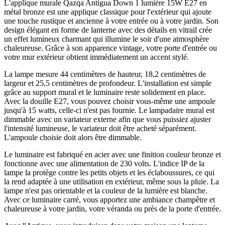
L'applique murale Qazqa Antigua Down 1 lumière 15W E27 en
métal bronze est une applique classique pour l'extérieur qui ajoute
une touche rustique et ancienne à votre entrée ou à votre jardin. Son
design élégant en forme de lanterne avec des détails en vitrail crée
un effet lumineux charmant qui illumine le soir d'une atmosphère
chaleureuse. Grâce à son apparence vintage, votre porte d'entrée ou
votre mur extérieur obtient immédiatement un accent stylé.
La lampe mesure 44 centimètres de hauteur, 18,2 centimètres de
largeur et 25,5 centimètres de profondeur. L'installation est simple
grâce au support mural et le luminaire reste solidement en place.
Avec la douille E27, vous pouvez choisir vous-même une ampoule
jusqu'à 15 watts, celle-ci n'est pas fournie. Le lampadaire mural est
dimmable avec un variateur externe afin que vous puissiez ajuster
l'intensité lumineuse, le variateur doit être acheté séparément.
L'ampoule choisie doit alors être dimmable.
Le luminaire est fabriqué en acier avec une finition couleur bronze et
fonctionne avec une alimentation de 230 volts. L'indice IP de la
lampe la protège contre les petits objets et les éclaboussures, ce qui
la rend adaptée à une utilisation en extérieur, même sous la pluie. La
lampe n'est pas orientable et la couleur de la lumière est blanche.
Avec ce luminaire carré, vous apportez une ambiance champêtre et
chaleureuse à votre jardin, votre véranda ou près de la porte d'entrée.