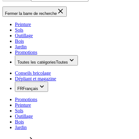
Fermer la barre de recherche
Peinture
Sols
Outillage
Bois
Jardin
Promotions
Toutes les catégories
Toutes
Conseils bricolage
Dépliant et magazine
FR
Français
Promotions
Peinture
Sols
Outillage
Bois
Jardin