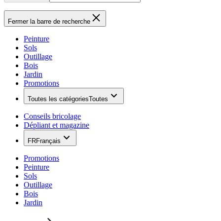
Fermer la barre de recherche
Peinture
Sols
Outillage
Bois
Jardin
Promotions
Toutes les catégories
Toutes
Conseils bricolage
Dépliant et magazine
FR
Français
Promotions
Peinture
Sols
Outillage
Bois
Jardin