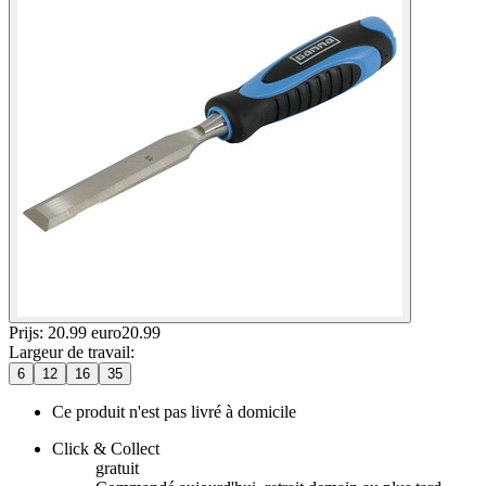
Prijs: 20.99 euro
20
.
99
Largeur de travail
:
6
12
16
35
Ce produit n'est pas livré à domicile
Click & Collect
gratuit