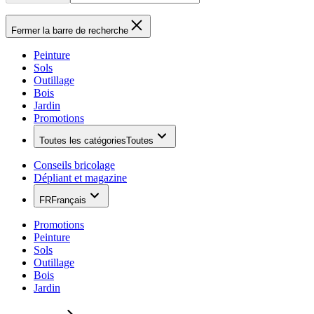
Fermer la barre de recherche
Peinture
Sols
Outillage
Bois
Jardin
Promotions
Toutes les catégories
Toutes
Conseils bricolage
Dépliant et magazine
FR
Français
Promotions
Peinture
Sols
Outillage
Bois
Jardin