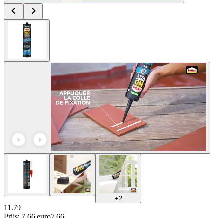
+
2
11.79
Prijs: 7.66 euro
7
.
66