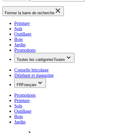
Fermer la barre de recherche
Peinture
Sols
Outillage
Bois
Jardin
Promotions
Toutes les catégories
Toutes
Conseils bricolage
Dépliant et magazine
FR
Français
Promotions
Peinture
Sols
Outillage
Bois
Jardin