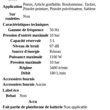
Pneus
,
Article gonflable
,
Boulonneuse
,
Tacker
,
Application
Pistolet peinture
,
Pistolet pulvérisateur
,
Sableur
Sur
Non
roulettes
Caractéristiques techniques
Gamme de fréquence
50 Hz
Pression d'entrée maximale
10 bar
Capacité réservoir
5 L
Niveau de bruit
97 dB
Source d'énergie
Réseau
Puissance maximale
1100 W
Pression maximale
10 bar
Régime
3400 tr/min
Débit
180 L/min
Accessoires fournis
Accessoires fournis
Aucun
Label éco
Bebat
Non
Accu
Fait partie de plateforme de batterie
Non applicable