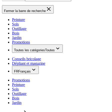
Fermer la barre de recherche
Peinture
Sols
Outillage
Bois
Jardin
Promotions
Toutes les catégories
Toutes
Conseils bricolage
Dépliant et magazine
FR
Français
Promotions
Peinture
Sols
Outillage
Bois
Jardin