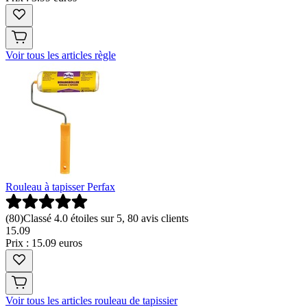
Voir tous les articles règle
Rouleau à tapisser Perfax
(
80
)
Classé 4.0 étoiles sur 5, 80 avis clients
15
.
09
Prix : 15.09 euros
Voir tous les articles rouleau de tapissier