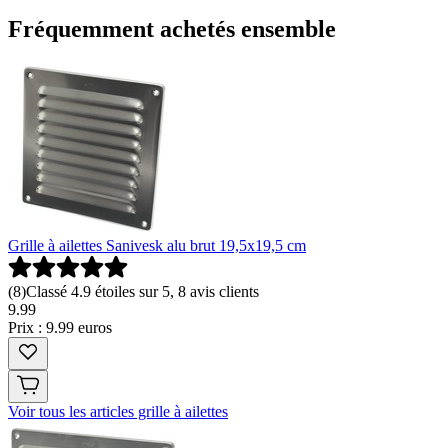
Fréquemment achetés ensemble
Grille à ailettes Sanivesk alu brut 19,5x19,5 cm
(
8
)
Classé 4.9 étoiles sur 5, 8 avis clients
9
.
99
Prix : 9.99 euros
Voir tous les articles grille à ailettes