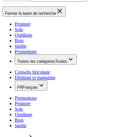
Fermer la barre de recherche
Peinture
Sols
Outillage
Bois
Jardin
Promotions
Toutes les catégories
Toutes
Conseils bricolage
Dépliant et magazine
FR
Français
Promotions
Peinture
Sols
Outillage
Bois
Jardin