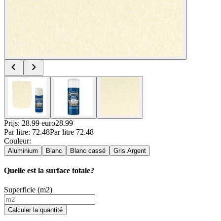
Prijs: 28.99 euro
28
.
99
Par
litre
:
72.48
Par
litre
72.48
Couleur
:
Aluminium
Blanc
Blanc cassé
Gris Argent
Quelle est la surface totale?
Superficie (m2)
Calculer la quantité