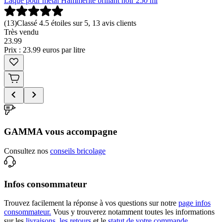
Laque pour métal Hammerite brillant noir 250 ml
(
13
)
Classé 4.5 étoiles sur 5, 13 avis clients
Très vendu
23
.
99
Prix : 23.99 euros par litre
GAMMA vous accompagne
Consultez nos
conseils bricolage
Infos consommateur
Trouvez facilement la réponse à vos questions sur notre
page infos
consommateur.
Vous y trouverez notamment toutes les informations
sur les
livraisons,
les retours
et le
statut de votre commande
.