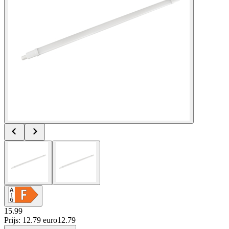
15.99
Prijs: 12.79 euro
12
.
79