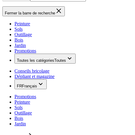
Fermer la barre de recherche
Peinture
Sols
Outillage
Bois
Jardin
Promotions
Toutes les catégories
Toutes
Conseils bricolage
Dépliant et magazine
FR
Français
Promotions
Peinture
Sols
Outillage
Bois
Jardin