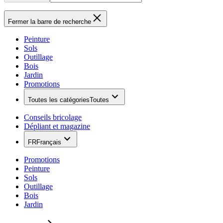
Fermer la barre de recherche
Peinture
Sols
Outillage
Bois
Jardin
Promotions
Toutes les catégories
Toutes
Conseils bricolage
Dépliant et magazine
FR
Français
Promotions
Peinture
Sols
Outillage
Bois
Jardin