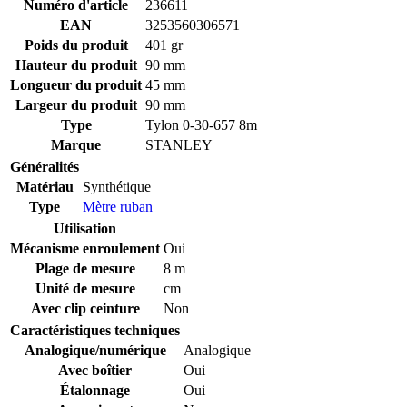
Numéro d'article
236611
EAN
3253560306571
Poids du produit
401 gr
Hauteur du produit
90 mm
Longueur du produit
45 mm
Largeur du produit
90 mm
Type
Tylon 0-30-657 8m
Marque
STANLEY
Généralités
Matériau
Synthétique
Type
Mètre ruban
Utilisation
Mécanisme enroulement
Oui
Plage de mesure
8 m
Unité de mesure
cm
Avec clip ceinture
Non
Caractéristiques techniques
Analogique/numérique
Analogique
Avec boîtier
Oui
Étalonnage
Oui