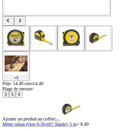
+
5
Prijs: 14.49 euro
14
.
49
Plage de mesure
:
3
5
8
Ajouter un produit au coffret
Mètre ruban tylon 0-30-697 Stanley 5 m
+ 8.49