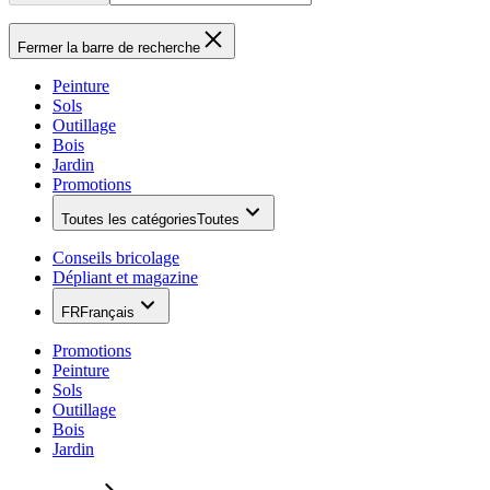
Fermer la barre de recherche
Peinture
Sols
Outillage
Bois
Jardin
Promotions
Toutes les catégories
Toutes
Conseils bricolage
Dépliant et magazine
FR
Français
Promotions
Peinture
Sols
Outillage
Bois
Jardin