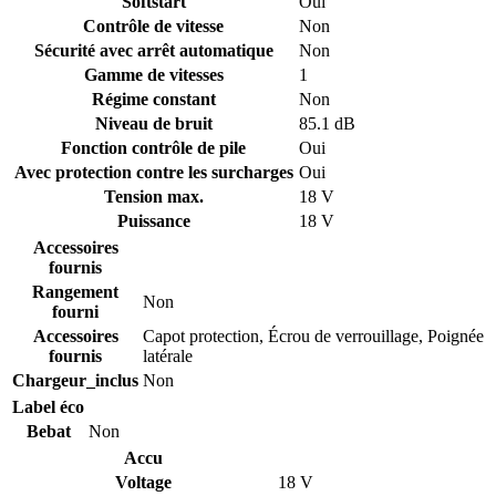
Softstart
Oui
Contrôle de vitesse
Non
Sécurité avec arrêt automatique
Non
Gamme de vitesses
1
Régime constant
Non
Niveau de bruit
85.1 dB
Fonction contrôle de pile
Oui
Avec protection contre les surcharges
Oui
Tension max.
18 V
Puissance
18 V
Accessoires
fournis
Rangement
Non
fourni
Accessoires
Capot protection
,
Écrou de verrouillage
,
Poignée
fournis
latérale
Chargeur_inclus
Non
Label éco
Bebat
Non
Accu
Voltage
18 V