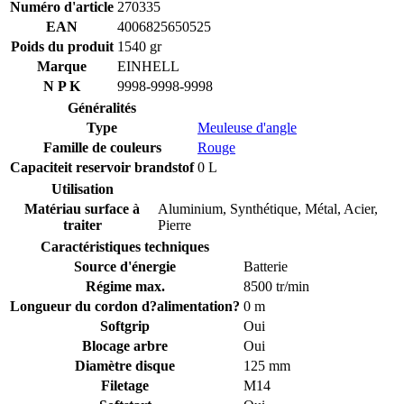
Numéro d'article
270335
EAN
4006825650525
Poids du produit
1540 gr
Marque
EINHELL
N P K
9998-9998-9998
Généralités
Type
Meuleuse d'angle
Famille de couleurs
Rouge
Capaciteit reservoir brandstof
0 L
Utilisation
Matériau surface à
Aluminium
,
Synthétique
,
Métal
,
Acier
,
traiter
Pierre
Caractéristiques techniques
Source d'énergie
Batterie
Régime max.
8500 tr/min
Longueur du cordon d?alimentation?
0 m
Softgrip
Oui
Blocage arbre
Oui
Diamètre disque
125 mm
Filetage
M14