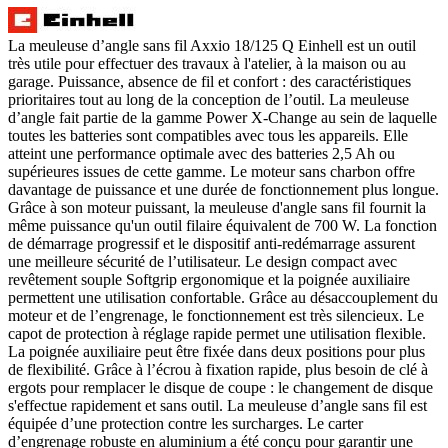
La meuleuse d’angle sans fil Axxio 18/125 Q Einhell est un outil
très utile pour effectuer des travaux à l'atelier, à la maison ou au
garage. Puissance, absence de fil et confort : des caractéristiques
prioritaires tout au long de la conception de l’outil. La meuleuse
d’angle fait partie de la gamme Power X-Change au sein de laquelle
toutes les batteries sont compatibles avec tous les appareils. Elle
atteint une performance optimale avec des batteries 2,5 Ah ou
supérieures issues de cette gamme. Le moteur sans charbon offre
davantage de puissance et une durée de fonctionnement plus longue.
Grâce à son moteur puissant, la meuleuse d'angle sans fil fournit la
même puissance qu'un outil filaire équivalent de 700 W. La fonction
de démarrage progressif et le dispositif anti-redémarrage assurent
une meilleure sécurité de l’utilisateur. Le design compact avec
revêtement souple Softgrip ergonomique et la poignée auxiliaire
permettent une utilisation confortable. Grâce au désaccouplement du
moteur et de l’engrenage, le fonctionnement est très silencieux. Le
capot de protection à réglage rapide permet une utilisation flexible.
La poignée auxiliaire peut être fixée dans deux positions pour plus
de flexibilité. Grâce à l’écrou à fixation rapide, plus besoin de clé à
ergots pour remplacer le disque de coupe : le changement de disque
s'effectue rapidement et sans outil. La meuleuse d’angle sans fil est
équipée d’une protection contre les surcharges. Le carter
d’engrenage robuste en aluminium a été conçu pour garantir une