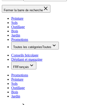
Fermer la barre de recherche
Peinture
Sols
Outillage
Bois
Jardin
Promotions
Toutes les catégories
Toutes
Conseils bricolage
Dépliant et magazine
FR
Français
Promotions
Peinture
Sols
Outillage
Bois
Jardin