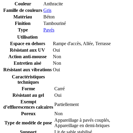
Couleur
Anthracite
Famille de couleurs
Gris
Matériau
Béton
Finition
Tambouriné
Type
Pavés
Utilisation
Espace en dehors
Rampe d'accès
,
Allée
,
Terrasse
Résistant aux UV
Oui
Action anti-mousse
Non
Entretien aisé
Non
Résistant aux vibrations
Oui
Caractéristiques
techniques
Forme
Carré
Résistant au gel
Oui
Exempt
Partiellement
d’efflorescences calcaires
Poreux
Non
Appareillage à pavés couplés
,
Type de modèle de pose
Appareillage en demi-briques
Support
Lit de sable stabilisé