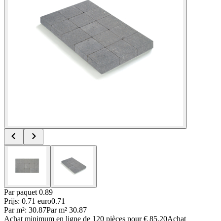
Par
paquet
0.89
Prijs: 0.71 euro
0
.
71
Par
m²
:
30.87
Par
m²
30.87
Achat minimum en ligne de
120
pièces pour
€ 85.20
Achat