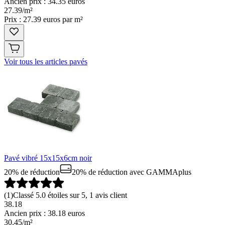
Ancien prix : 34.35 euros
27
.
39
/
m²
Prix : 27.39 euros par m²
Voir tous les articles pavés
Pavé vibré 15x15x6cm noir
20% de réduction
20% de réduction
avec GAMMAplus
(
1
)
Classé 5.0 étoiles sur 5, 1 avis client
38.18
Ancien prix : 38.18 euros
30
.
45
/
m²