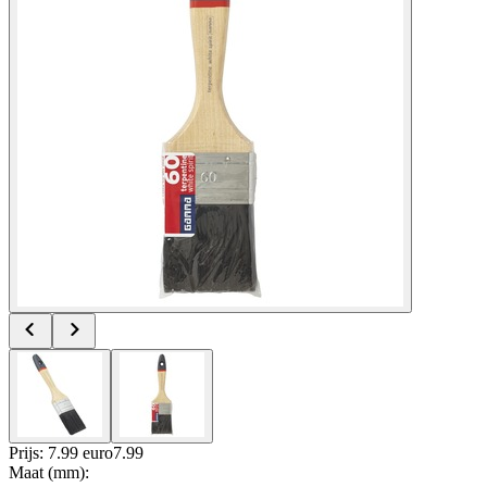
Prijs: 7.99 euro
7
.
99
Maat (mm)
: