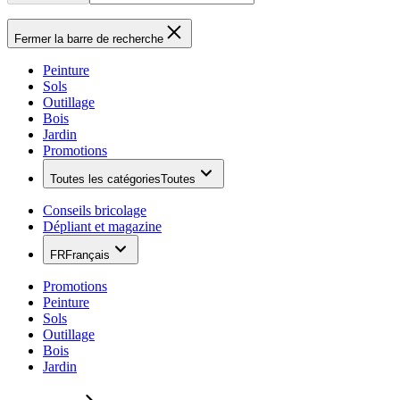
Fermer la barre de recherche
Peinture
Sols
Outillage
Bois
Jardin
Promotions
Toutes les catégories
Toutes
Conseils bricolage
Dépliant et magazine
FR
Français
Promotions
Peinture
Sols
Outillage
Bois
Jardin