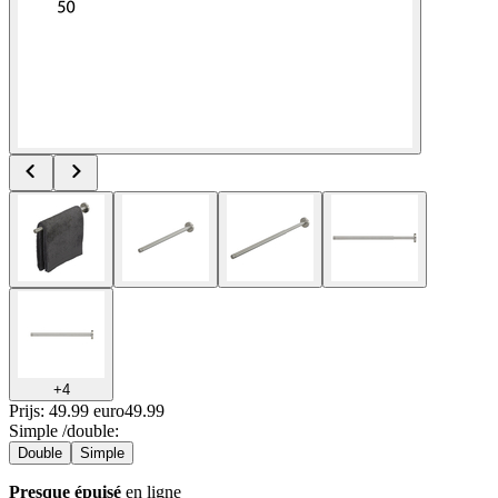
+
4
Prijs: 49.99 euro
49
.
99
Simple /double
:
Double
Simple
Presque épuisé
en ligne