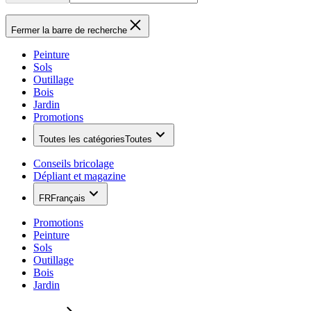
Fermer la barre de recherche
Peinture
Sols
Outillage
Bois
Jardin
Promotions
Toutes les catégories
Toutes
Conseils bricolage
Dépliant et magazine
FR
Français
Promotions
Peinture
Sols
Outillage
Bois
Jardin