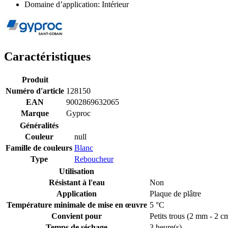
Domaine d’application: Intérieur
Caractéristiques
Produit
Numéro d'article
128150
EAN
9002869632065
Marque
Gyproc
Généralités
Couleur
null
Famille de couleurs
Blanc
Type
Reboucheur
Utilisation
Résistant à l'eau
Non
Application
Plaque de plâtre
Température minimale de mise en œuvre
5 °C
Convient pour
Petits trous (2 mm - 2 c
Temps de séchage
3 heure(s)