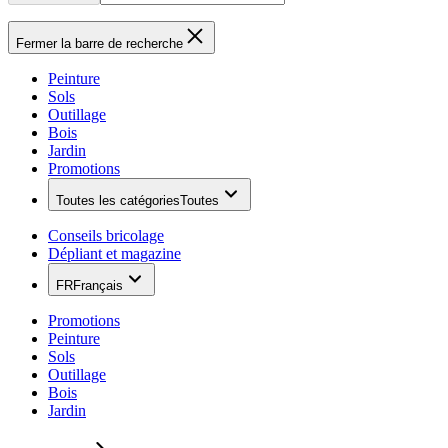
Fermer la barre de recherche
Peinture
Sols
Outillage
Bois
Jardin
Promotions
Toutes les catégories
Toutes
Conseils bricolage
Dépliant et magazine
FR
Français
Promotions
Peinture
Sols
Outillage
Bois
Jardin