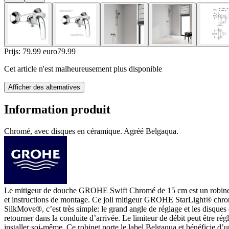
Prijs: 79.99 euro
79
.
99
Cet article n'est malheureusement plus disponible
Afficher des alternatives
Information produit
Chromé, avec disques en céramique. Agréé Belgaqua.
Le mitigeur de douche GROHE Swift Chromé de 15 cm est un robinet d
et instructions de montage. Ce joli mitigeur GROHE StarLight® chromé
SilkMove®, c’est très simple: le grand angle de réglage et les disques 
retourner dans la conduite d’arrivée. Le limiteur de débit peut être rég
installer soi-même. Ce robinet porte le label Belgaqua et bénéficie d’u