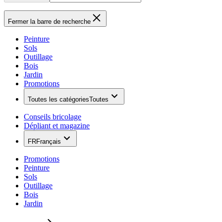
Fermer la barre de recherche
Peinture
Sols
Outillage
Bois
Jardin
Promotions
Toutes les catégories
Toutes
Conseils bricolage
Dépliant et magazine
FR
Français
Promotions
Peinture
Sols
Outillage
Bois
Jardin