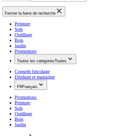
Fermer la barre de recherche
Peinture
Sols
Outillage
Bois
Jardin
Promotions
Toutes les catégories
Toutes
Conseils bricolage
Dépliant et magazine
FR
Français
Promotions
Peinture
Sols
Outillage
Bois
Jardin