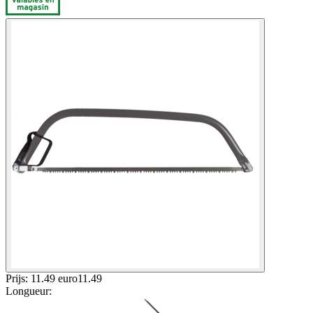
Prijs: 11.49 euro
11
.
49
Longueur
: