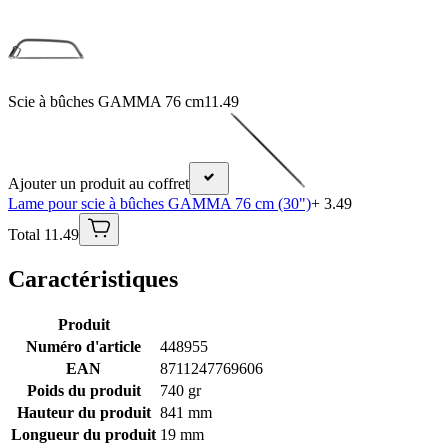
Scie à bûches GAMMA 76 cm
11.49
Ajouter un produit au coffret
Lame pour scie à bûches GAMMA 76 cm (30")
+ 3.49
Total 11.49
Caractéristiques
Produit
Numéro d'article
448955
EAN
8711247769606
Poids du produit
740 gr
Hauteur du produit
841 mm
Longueur du produit
19 mm