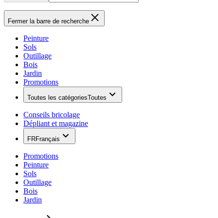
Fermer la barre de recherche
Peinture
Sols
Outillage
Bois
Jardin
Promotions
Toutes les catégories
Toutes
Conseils bricolage
Dépliant et magazine
FR
Français
Promotions
Peinture
Sols
Outillage
Bois
Jardin