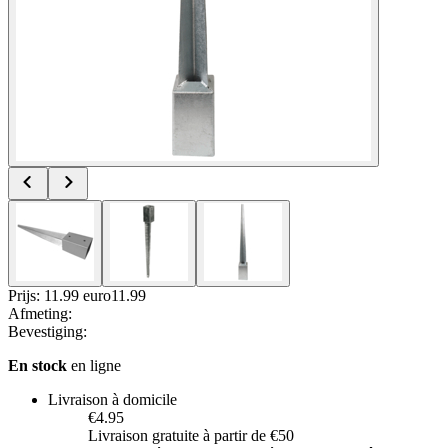
Prijs: 11.99 euro
11
.
99
Afmeting
:
Bevestiging
:
En stock
en ligne
Livraison à domicile
€4.95
Livraison gratuite à partir de €50