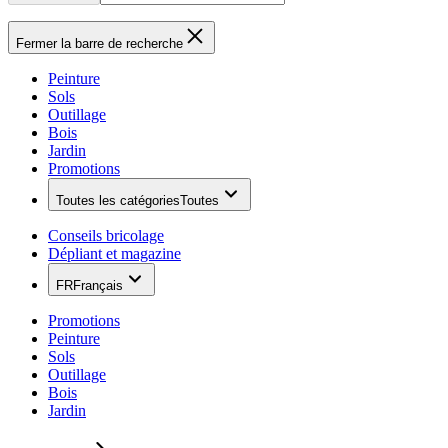
Fermer la barre de recherche
Peinture
Sols
Outillage
Bois
Jardin
Promotions
Toutes les catégories
Toutes
Conseils bricolage
Dépliant et magazine
FR
Français
Promotions
Peinture
Sols
Outillage
Bois
Jardin