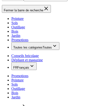
Fermer la barre de recherche
Peinture
Sols
Outillage
Bois
Jardin
Promotions
Toutes les catégories
Toutes
Conseils bricolage
Dépliant et magazine
FR
Français
Promotions
Peinture
Sols
Outillage
Bois
Jardin