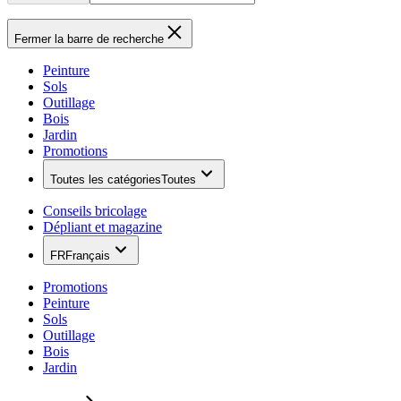
Fermer la barre de recherche
Peinture
Sols
Outillage
Bois
Jardin
Promotions
Toutes les catégories
Toutes
Conseils bricolage
Dépliant et magazine
FR
Français
Promotions
Peinture
Sols
Outillage
Bois
Jardin