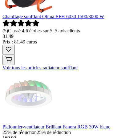
Chauffage soufflant Qlima EFH 6030 1500/3000 W
(
5
)
Classé 4.6 étoiles sur 5, 5 avis clients
81
.
49
Prix : 81.49 euros
Voir tous les articles radiateur soufflant
Plafonnier-ventilateur Brilliant Fanora RGB 30W blanc
25% de réduction
25% de réduction
169.00