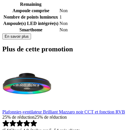
Remaining
Ampoule comprise
Non
Nombre de points lumineux
1
Ampoule(s) LED intégrée(s)
Non
Smarthome
Non
En savoir plus
Plus de cette promotion
Plafonnier-ventilateur Brilliant Mazzaro noir CCT et fonction RVB
25% de réduction
25% de réduction