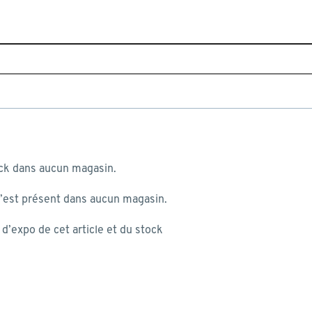
Home
Toutes les marques
Select plus
 au panier
Select plus
ock dans aucun magasin.
n’est présent dans aucun magasin.
Électricité Select plus
 mon panier:
’expo de cet article et du stock
st produite...