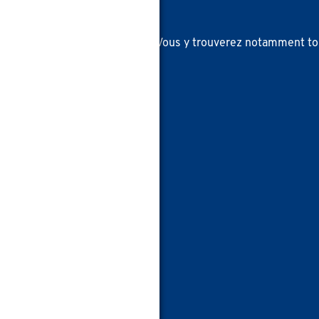
otre
page infos consommateur
. Vous y trouverez notamment to