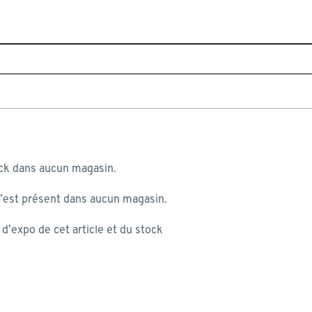
Home
Toutes les marques
Tiger
 au panier
Tiger
ock dans aucun magasin.
n’est présent dans aucun magasin.
Colles & mastics Tiger
 mon panier:
’expo de cet article et du stock
st produite...