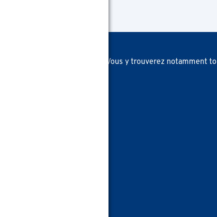
otre
page infos consommateur
. Vous y trouverez notamment to