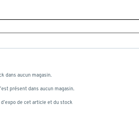
Home
Toutes les marques
Tint
 au panier
Tint
ock dans aucun magasin.
n’est présent dans aucun magasin.
Éclairage Tint
 mon panier:
’expo de cet article et du stock
st produite...