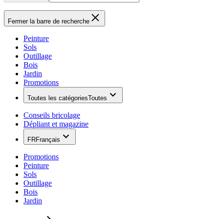
Fermer la barre de recherche
Peinture
Sols
Outillage
Bois
Jardin
Promotions
Toutes les catégories
Toutes
Conseils bricolage
Dépliant et magazine
FR
Français
Promotions
Peinture
Sols
Outillage
Bois
Jardin