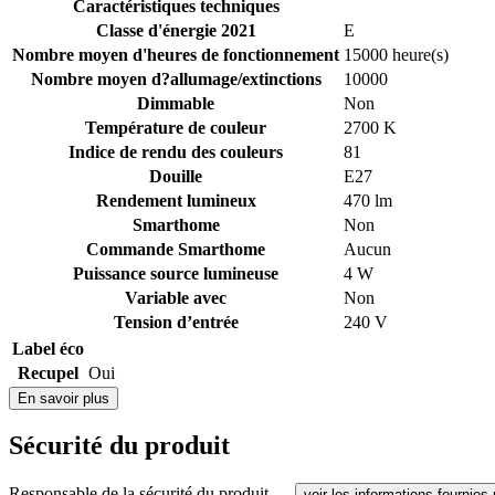
Caractéristiques techniques
Classe d'énergie 2021
E
Nombre moyen d'heures de fonctionnement
15000 heure(s)
Nombre moyen d?allumage/extinctions
10000
Dimmable
Non
Température de couleur
2700 K
Indice de rendu des couleurs
81
Douille
E27
Rendement lumineux
470 lm
Smarthome
Non
Commande Smarthome
Aucun
Puissance source lumineuse
4 W
Variable avec
Non
Tension d’entrée
240 V
Label éco
Recupel
Oui
En savoir plus
Sécurité du produit
Responsable de la sécurité du produit —
voir les informations fournies 