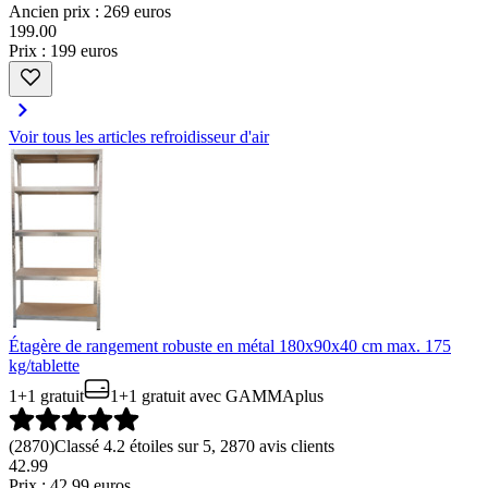
Ancien prix : 269 euros
199
.
00
Prix : 199 euros
Voir tous les articles refroidisseur d'air
Étagère de rangement robuste en métal 180x90x40 cm max. 175
kg/tablette
1+1 gratuit
1+1 gratuit
avec GAMMAplus
(
2870
)
Classé 4.2 étoiles sur 5, 2870 avis clients
42
.
99
Prix : 42.99 euros