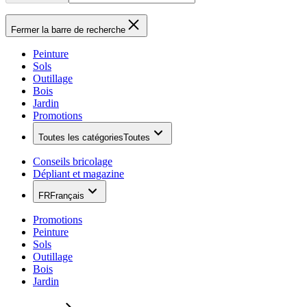
Fermer la barre de recherche
Peinture
Sols
Outillage
Bois
Jardin
Promotions
Toutes les catégories
Toutes
Conseils bricolage
Dépliant et magazine
FR
Français
Promotions
Peinture
Sols
Outillage
Bois
Jardin