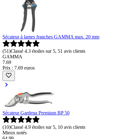
Sécateur à lames franches GAMMA max. 20 mm
(
51
)
Classé 4.3 étoiles sur 5, 51 avis clients
GAMMA
7
.
69
Prix : 7.69 euros
Sécateur Gardena Premium BP 50
(
10
)
Classé 4.9 étoiles sur 5, 10 avis clients
Mieux notés
64
.
99