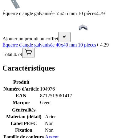
Équerre d'angle galvanisée 55x55 mm 10 pièces
4.79
Ajouter un produit au coffret
Équerre d'angle galvanisée 40x40 mm 10 pièces
+ 4.29
Total 4.79
Caractéristiques
Produit
Numéro d'article
104976
EAN
8712513061417
Marque
Geen
Généralités
Matériau (détail)
Acier
Label PEFC
Non
Fixation
Non
Famille de couleurs
Argent