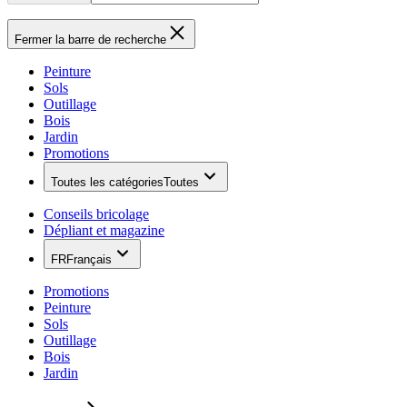
Fermer la barre de recherche
Peinture
Sols
Outillage
Bois
Jardin
Promotions
Toutes les catégories
Toutes
Conseils bricolage
Dépliant et magazine
FR
Français
Promotions
Peinture
Sols
Outillage
Bois
Jardin