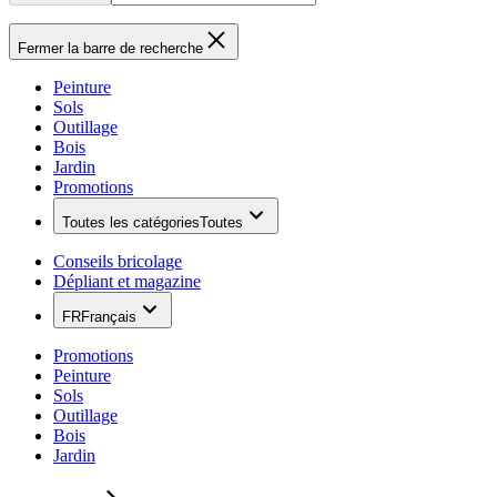
Fermer la barre de recherche
Peinture
Sols
Outillage
Bois
Jardin
Promotions
Toutes les catégories
Toutes
Conseils bricolage
Dépliant et magazine
FR
Français
Promotions
Peinture
Sols
Outillage
Bois
Jardin