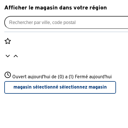
Afficher le magasin dans votre région
Abris de jardin
Filtres appliqués:
supprimer filtres
Rozenstraat 3
Ouvert aujourd'hui de {0} a {1}
Marque
KETER
Fermé aujourd'hui
3772JH Amersfoort
+31 01234567
magasin sélectionné
sélectionnez magasin
Plus d'infos sur ce magasin
Famille de couleurs
Gris
(7)