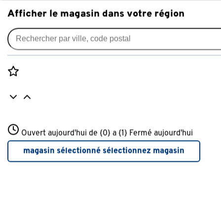
Afficher le magasin dans votre région
Aménagement de jardin
Filtres populaires
Rozenstraat 3
Ouvert aujourd'hui de {0} a {1}
Fermé aujourd'hui
3772JH Amersfoort
Jardiniere
(20)
+31 01234567
magasin sélectionné
sélectionnez magasin
Plus d'infos sur ce magasin
Synthétique
(79)
Bois
(7)
Pot de fleurs
(60)