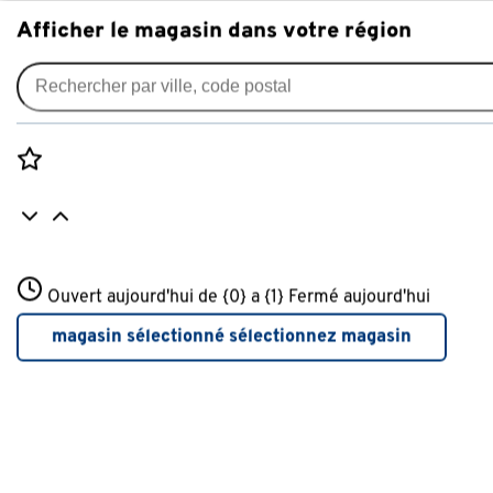
Afficher le magasin dans votre région
Jardinières & pots de fleurs
Filtres appliqués:
supprimer filtres
Rozenstraat 3
Ouvert aujourd'hui de {0} a {1}
Type
Soucoupe
Fermé aujourd'hui
3772JH Amersfoort
+31 01234567
magasin sélectionné
sélectionnez magasin
Plus d'infos sur ce magasin
Type
Jardiniere
(20)