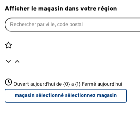
Afficher le magasin dans votre région
Bancs de jardin
Filtres appliqués:
supprimer filtres
Rozenstraat 3
Ouvert aujourd'hui de {0} a {1}
Type
Banc et table
Fermé aujourd'hui
3772JH Amersfoort
+31 01234567
magasin sélectionné
sélectionnez magasin
Plus d'infos sur ce magasin
Type
Banc et table
Banc et table
(2)