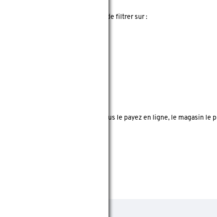
 liste. Chez GAMMA il est possible de filtrer sur :
té dans les différents magasins.
ck dans le magasin sélectionné. Vous le payez en ligne, le magasin le p