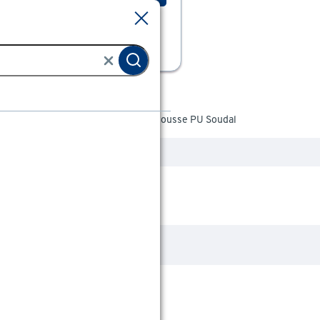
Sluiten
Sluiten
tion
Mousse polyuréthane
Mousse PU Soudal