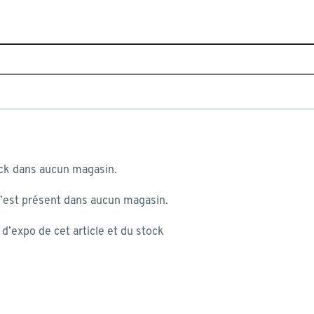
Fermer
u soudal
Home
Assortiment
Matériaux de construction
Isola
Filtres appliqués:
 au panier
ock dans aucun magasin.
Marque
Soudal
n’est présent dans aucun magasin.
 mon panier:
’expo de cet article et du stock
Pour
Panneaux
(1)
Tuyaux
(3)
st produite...