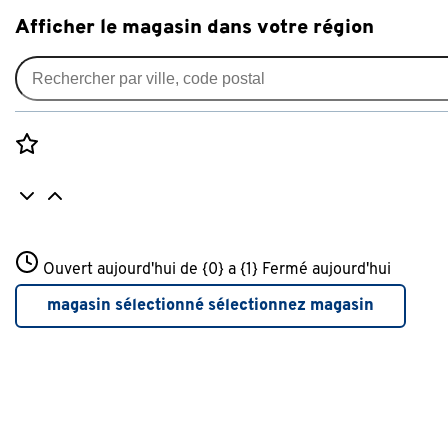
Afficher le magasin dans votre région
Accessoires salle de bain
Filtres appliqués:
supprimer filtres
Rozenstraat 3
Ouvert aujourd'hui de {0} a {1}
Type
Crochet porte-serviettes
Fermé aujourd'hui
3772JH Amersfoort
+31 01234567
magasin sélectionné
sélectionnez magasin
Plus d'infos sur ce magasin
Type
Porte-serviettes
(50)