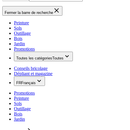
Fermer la barre de recherche
Peinture
Sols
Outillage
Bois
Jardin
Promotions
Toutes les catégories
Toutes
Conseils bricolage
Dépliant et magazine
FR
Français
Promotions
Peinture
Sols
Outillage
Bois
Jardin