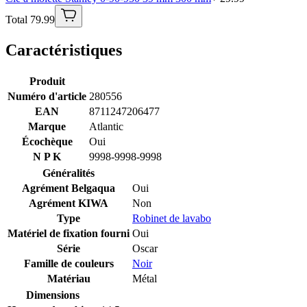
Total 79.99
Caractéristiques
Produit
Numéro d'article
280556
EAN
8711247206477
Marque
Atlantic
Écochèque
Oui
N P K
9998-9998-9998
Généralités
Agrément Belgaqua
Oui
Agrément KIWA
Non
Type
Robinet de lavabo
Matériel de fixation fourni
Oui
Série
Oscar
Famille de couleurs
Noir
Matériau
Métal
Dimensions