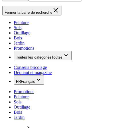
Fermer la barre de recherche
Peinture
Sols
Outillage
Bois
Jardin
Promotions
Toutes les catégories
Toutes
Conseils bricolage
Dépliant et magazine
FR
Français
Promotions
Peinture
Sols
Outillage
Bois
Jardin