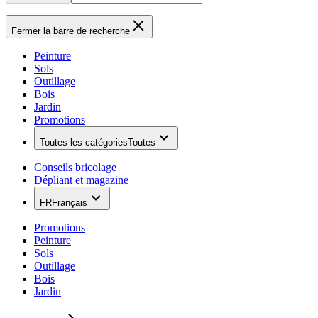
Fermer la barre de recherche
Peinture
Sols
Outillage
Bois
Jardin
Promotions
Toutes les catégories
Toutes
Conseils bricolage
Dépliant et magazine
FR
Français
Promotions
Peinture
Sols
Outillage
Bois
Jardin